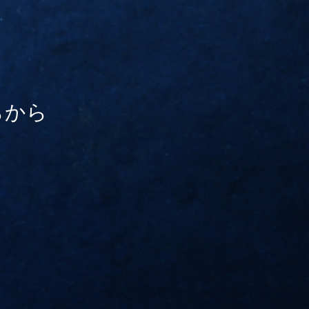
ら
か
ら