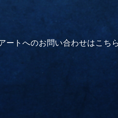
ア
ー
ト
へ
の
お
問
い
合
わ
せ
は
こ
ち